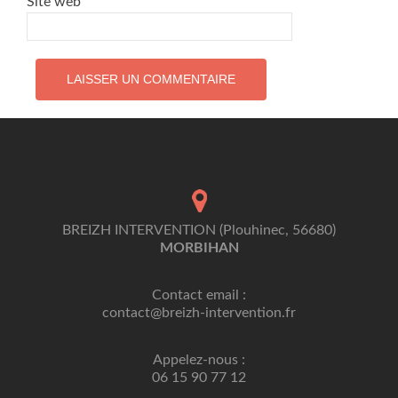
Site web
BREIZH INTERVENTION (Plouhinec, 56680)
MORBIHAN
Contact email :
contact@breizh-intervention.fr
Appelez-nous :
06 15 90 77 12